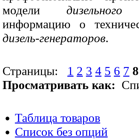
модели
дизельного
информацию о техниче
дизель-генераторов
.
Э
«Дизелек» - Ваш путь к э
Страницы:
1
2
3
4
5
6
7
8
Просматривать как:
Сп
Таблица товаров
Список без опций