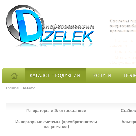
Системы га
энергоснаб
промышлен
— Персональ
решения
— Доставка п
— Монтаж и 
обслуживани
КАТАЛОГ ПРОДУКЦИИ
УСЛУГИ
ПОЛ
Главная
Каталог
Генераторы и Электростанции
Стабил
Инверторные системы (преобразователи
Альтер
напряжения)