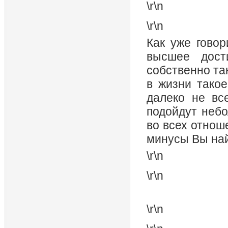
\r\n
\r\n
Как уже говор
высшее дост
собственно та
в жизни тако
далеко не вс
подойдут неб
во всех отнош
минусы Вы най
\r\n
\r\n
\r\n