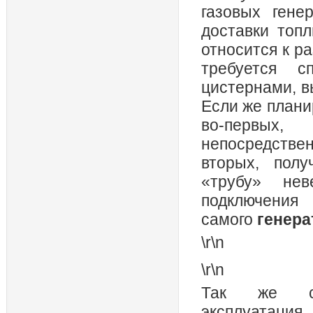
газовых гене
доставки топл
относится к р
требуется с
цистернами, 
Если же плани
во-первых
непосредствен
вторых, пол
«трубу» нев
подключен
самого
генера
\r\n
\r\n
Так же сл
эксплуатация