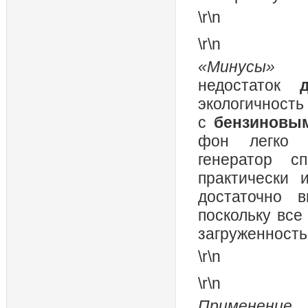
\r\n
\r\n
«Минусы
недостаток
экологичност
с
бензиновы
фон легко к
генератор 
практически 
достаточно в
поскольку все
загруженность
\r\n
\r\n
Применение