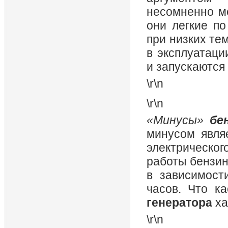
несомненно мо
они легкие п
при низких те
в эксплуатаци
и запускаются
\r\n
\r\n
«Минусы»
бе
минусом явля
электрическо
работы бензино
в зависимост
часов. Что к
генератора
ха
\r\n