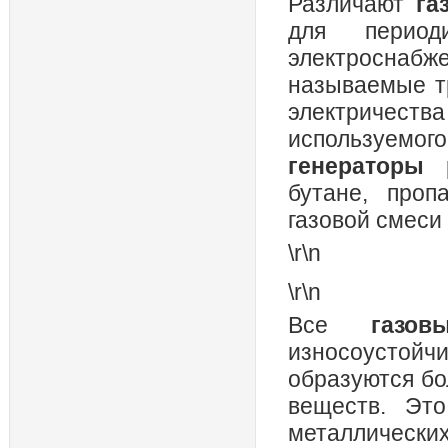
Различают
га
для период
электросна
называемые т
электричеств
используемого
генераторы
бутане, проп
газовой смеси
\r\n
\r\n
Все
газов
износоустой
образуются бо
веществ. Это
металлически