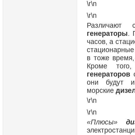
\r\n
\r\n
Различают 
генераторы
.
часов, а стац
стационарные
в тоже время
Кроме того
генераторов
они будут и
морские
дизе
\r\n
\r\n
«Плюсы»
д
электростанц