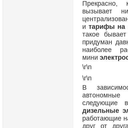
Прекрасно,
вызывает н
централизова
и
тарифы на 
такое бывает
придуман дав
наиболее ра
мини
электро
\r\n
\r\n
В зависимо
автономн
следующие 
дизельные э
работающие на
друг от друг