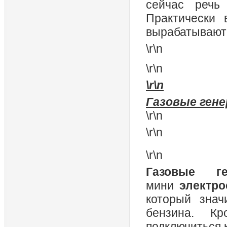
сейчас речь
Практически 
вырабатывают 
\r\n
\r\n
\r\n
Газовые гене
\r\n
\r\n
\r\n
Газовые ге
мини
электро
который знач
бензина. Кр
подключиться 