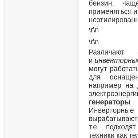
бензин, чащ
применяться и
неэтилированн
\r\n
\r\n
Различают
и
инвенторны
могут работат
для оснащен
например на 
электроэнер
генераторы
Инверторны
вырабатывают
т.е. подходя
техники как т