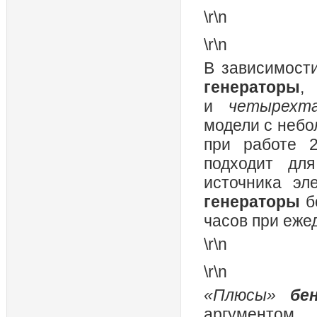
\r\n
\r\n
В зависимости
генераторы
,
и
четырехт
модели с небо
при работе 2
подходит дл
источника эл
генераторы
б
часов при еже
\r\n
\r\n
«Плюсы»
бе
аргументо