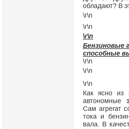
обладают? В э
\r\n
\r\n
\r\n
Бензиновые г
способные вы
\r\n
\r\n
\r\n
Как ясно из
автономные
Сам агрегат с
тока и бензи
вала. В каче