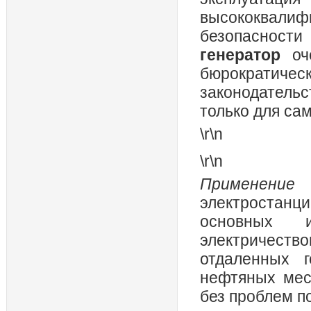
высококвали
безопасности
генератор
оч
бюрократиче
законодатель
только для са
\r\n
\r\n
Применен
электростан
основных и
электричест
отдаленных 
нефтяных мест
без проблем по