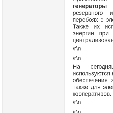
генераторы
резервного 
перебоях с э
Также их исп
энергии при
централизован
\r\n
\r\n
На сегодн
используются 
обеспечения 
также для эл
кооперативов.
\r\n
\r\n