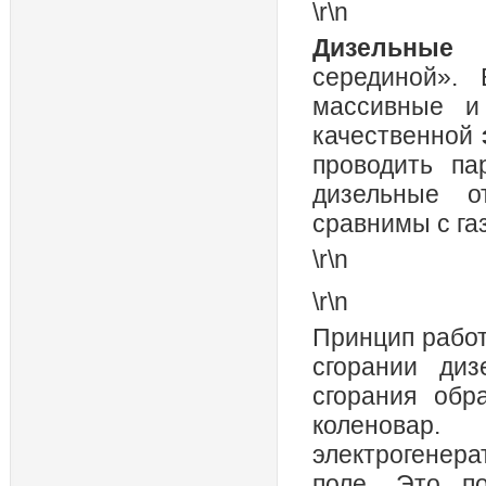
\r\n
Дизельные 
серединой».
массивные и
качественной
проводить па
дизельные о
сравнимы с га
\r\n
\r\n
Принцип раб
сгорании диз
сгорания обр
коленовар
электрогенер
поле. Это п