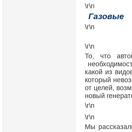
\r\n
Газовые
\r\n
\r\n
То, что авто
необходимость
какой из видо
который невоз
от целей, воз
новый генерат
\r\n
\r\n
Мы рассказал