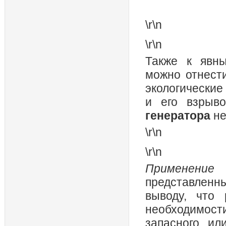
\r\n
\r\n
Также к явн
можно отнест
экологические
и его взрыво
генератора
не
\r\n
\r\n
Применени
представлен
выводу, что 
необходимост
запасного ил