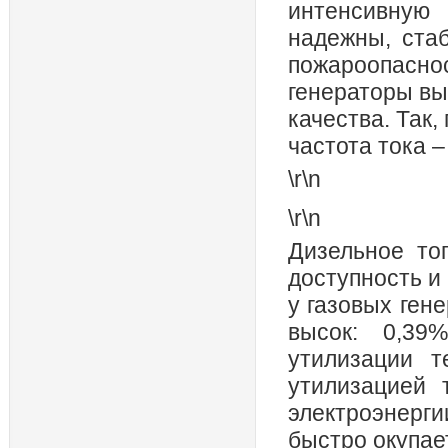
интенсивную 
надежны, ста
пожароопасн
генераторы вы
качества. Так
частота тока –
\r\n
\r\n
Дизельное то
доступность и
у газовых ген
высок: 0,3
утилизации т
утилизацией 
электроэнерги
быстро окупае