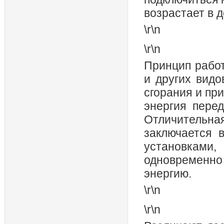
возрастает в д
\r\n
\r\n
Принцип раб
и других вид
сгорания и пр
энергия пере
Отличительна
заключается 
установкам
одновременно
энергию.
\r\n
\r\n