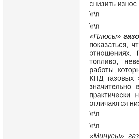
снизить износ
\r\n
\r\n
«Плюсы»
газ
показаться, ч
отношениях. 
топливо, не
работы, котор
КПД газовых 
значительно 
практически 
отличаются ни
\r\n
\r\n
«Минусы» га