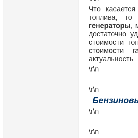
Что касаетс
топлива, т
генераторы
,
достаточно у
стоимости то
стоимости 
актуальность.
\r\n
\r\n
Бензинов
\r\n
\r\n