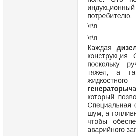
индукционны
потребителю.
\r\n
\r\n
Каждая
дизе
конструкция.
поскольку ру
тяжел, а та
жидкостног
генераторы
ч
который позв
Специальная 
шум, а топлив
чтобы обесп
аварийного за