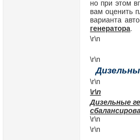
но при этом 
вам оценить п
варианта авт
генератора
.
\r\n
\r\n
Дизельны
\r\n
\r\n
Дизельные г
сбалансирова
\r\n
\r\n