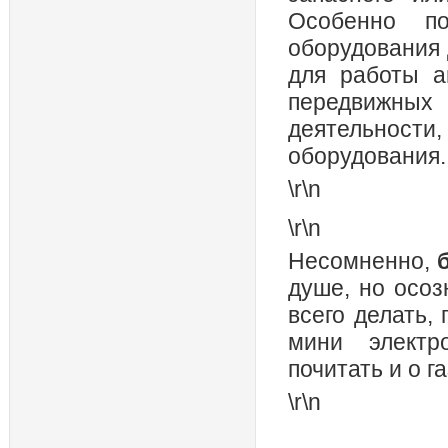
Особенно п
оборудования 
для работы а
передвижных
деятельности,
оборудования.
\r\n
\r\n
Несомненно,
душе, но осо
всего делать,
мини электр
почитать и о г
\r\n