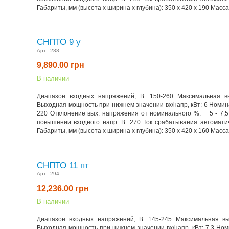
Габариты, мм (высота x ширина x глубина): 350 х 420 х 190 Масса, 
СНПТО 9 у
Арт.:
288
9,890.00
грн
В наличии
Диапазон входных напряжений, В: 150-260 Максимальная в
Выходная мощность при нижнем значении вх/напр, кВт: 6 Номин
220 Отклонение вых. напряжения от номинального %: + 5 - 7,
повышении входного напр. В: 270 Ток срабатывания автоматич
Габариты, мм (высота x ширина x глубина): 350 х 420 х 160 Масса, 
СНПТО 11 пт
Арт.:
294
12,236.00
грн
В наличии
Диапазон входных напряжений, В: 145-245 Максимальная вы
Выходная мощность при нижнем значении вх/напр, кВт: 7,3 Но