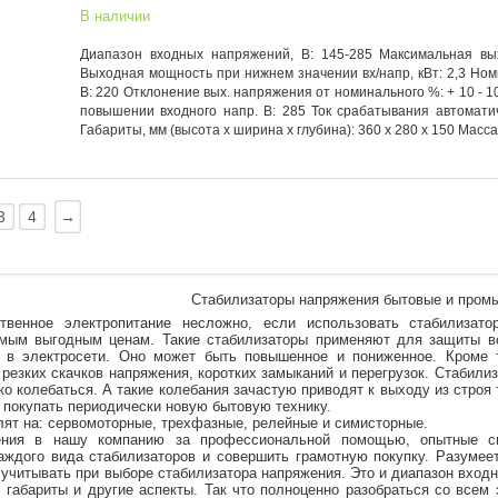
В наличии
Диапазон входных напряжений, В: 145-285 Максимальная вых
Выходная мощность при нижнем значении вх/напр, кВт: 2,3 Но
В: 220 Отклонение вых. напряжения от номинального %: + 10 - 
повышении входного напр. В: 285 Ток срабатывания автоматич
Габариты, мм (высота x ширина x глубина): 360 х 280 х 150 Масса, 
3
4
→
Стабилизаторы напряжения бытовые и про
ственное электропитание несложно, если использовать стабилизат
мым выгодным ценам. Такие стабилизаторы применяют для защиты вс
т в электросети. Оно может быть повышенное и пониженное. Кроме 
резких скачков напряжения, коротких замыканий и перегрузок. Стабили
ко колебаться. А такие колебания зачастую приводят к выходу из строя 
е покупать периодически новую бытовую технику.
ят на: сервомоторные, трехфазные, релейные и симисторные.
ния в нашу компанию за профессиональной помощью, опытные сп
каждого вида стабилизаторов и совершить грамотную покупку. Разуме
 учитывать при выборе стабилизатора напряжения. Это и диапазон вход
, габариты и другие аспекты. Так что полноценно разобраться со все