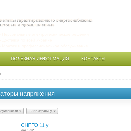
О нас
Доставка и 
истемы гарантированного энергоснабжения
ытовые и промышленные
 Персональные электротехнические решения
 Доставка по всей Украине
 Монтаж и профессиональное обслуживание
ПОЛЕЗНАЯ ИНФОРМАЦИЯ
КОНТАКТЫ
)
аторы напряжения
опулярности
12 На страницу
СНПТО 11 у
Арт.:
292