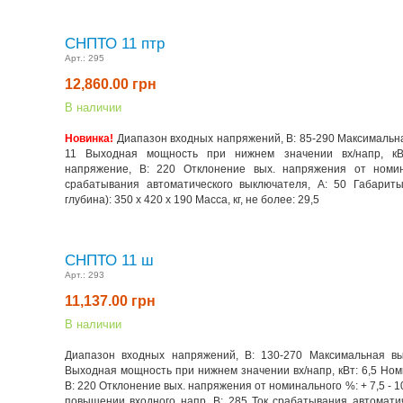
СНПТО 11 птр
Арт.:
295
12,860.00
грн
В наличии
Новинка!
Диапазон входных напряжений, В: 85-290 Максимальна
11 Выходная мощность при нижнем значении вх/напр, кВ
напряжение, В: 220 Отклонение вых. напряжения от номин
срабатывания автоматического выключателя, А: 50 Габарит
глубина): 350 х 420 х 190 Масса, кг, не более: 29,5
СНПТО 11 ш
Арт.:
293
11,137.00
грн
В наличии
Диапазон входных напряжений, В: 130-270 Максимальная вы
Выходная мощность при нижнем значении вх/напр, кВт: 6,5 Но
В: 220 Отклонение вых. напряжения от номинального %: + 7,5 - 
повышении входного напр. В: 285 Ток срабатывания автоматич