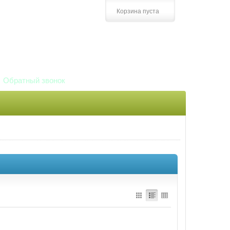
оплата
Заказать просто
Корзина пуста
(044) 361-61-01, 361-02-32
Тел/Факс: (044) 581-13-55
(067) 513-31-13
(095) 095-31-13
Обратный звонок