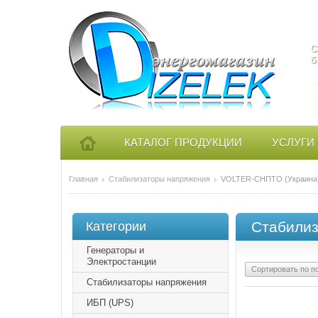
С
б
—
—
—
КАТАЛОГ ПРОДУКЦИИ
УСЛУГИ
Главная
Стабилизаторы напряжения
VOLTER-СНПТО (Украина
Стабилиз
Категории
Генераторы и
Электростанции
Сортировать по п
Стабилизаторы напряжения
ИБП (UPS)