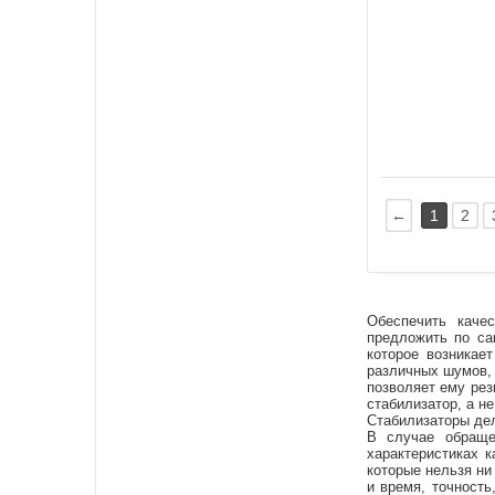
←
1
2
Обеспечить каче
предложить по са
которое возникае
различных шумов, 
позволяет ему рез
стабилизатор, а н
Стабилизаторы дел
В случае обраще
характеристиках 
которые нельзя ни
и время, точность