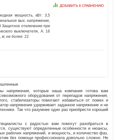
ДОБАВИТЬ К СРАВНЕНИЮ
одная мощность, кВт: 3,5
минальное вых. напряжение,
10 Защитное отключение при
еского выключателя, А: 16
кг, не более: 22
мышленные
оры напряжения, которые наша компания готова вам
евозможного оборудования от перепадов напряжения,
того, стабилизаторы помогают избавиться от помех и
затор напряжения удерживает заданное напряжение и не
техники. Так что разумнее один раз приобрести хороший
ециалисты с радостью вам помогут разобраться в
ется, существуют определенные особенности и нюансы,
ных рабочих напряжений, и мощность, и количество фаз,
м этим без помощи профессионала довольно сложно. Не