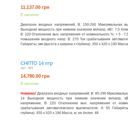
11,137.00
грн
В наличии
Диапазон входных напряжений, В: 150-260 Максимальная вы
Выходная мощность при нижнем значении вх/напр, кВт: 7,5 Но
В: 220 Отклонение вых. напряжения от номинального %: + 5 - 7
повышении входного напр. В: 270 Ток срабатывания автоматич
Габариты, мм (высота x ширина x глубина): 350 х 420 х 190 Масса, 
СНПТО 14 птр
Арт.:
305
14,790.00
грн
В наличии
Новинка!
Диапазон входных напряжений, В: 85-290 Максимальна
14 Выходная мощность при нижнем значении вх/напр, кВ
напряжение, В: 220 Отклонение вых. напряжения от номин
срабатывания автоматического выключателя, А: 65 Габарит
глубина): 450 х 420 х 190 Масса, кг, не более: 48