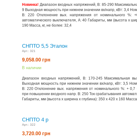
Новинка!
Диапазон входных напряжений, В: 85-290 Максимальна
9 Выходная мощность при нижнем значении вх/напр, кВт: 3,4 Но
В: 220 Отклонение вых. напряжения от номинального %: +6
автоматического выключателя, А: 40 Габариты, мм (высота x шир
190 Масса, кг, не более: 32,4
СНПТО 5,5 Эталон
Арт.:
321
9,058.00
грн
В наличии
Диапазон входных напряжений, В: 170-245 Максимальная вых
Выходная мощность при нижнем значении вх/напр, кВт: 3,5 Но
В: 220 Отклонение вых. напряжения от номинального %: + 0,7
при повышении входного напр. В: 250 Ток срабатывания автомати
Габариты, мм (высота x ширина x глубина): 350 х 420 х 160 Масса, 
СНПТО 4 р
Арт.:
322
3,720.00
грн