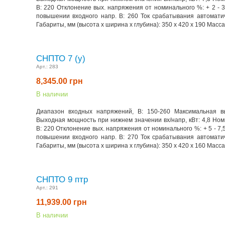
В: 220 Отклонение вых. напряжения от номинального %: + 2 -
повышении входного напр. В: 260 Ток срабатывания автоматич
Габариты, мм (высота x ширина x глубина): 350 х 420 х 190 Масса, 
СНПТО 7 (у)
Арт.:
283
8,345.00
грн
В наличии
Диапазон входных напряжений, В: 150-260 Максимальная в
Выходная мощность при нижнем значении вх/напр, кВт: 4,8 Но
В: 220 Отклонение вых. напряжения от номинального %: + 5 - 7
повышении входного напр. В: 270 Ток срабатывания автоматич
Габариты, мм (высота x ширина x глубина): 350 х 420 х 160 Масса, 
СНПТО 9 птр
Арт.:
291
11,939.00
грн
В наличии