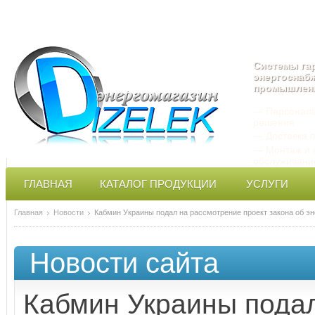
Системы га
энергоснаб
промышлен
— Персональ
решения
— Доставка п
— Монтаж и 
обслуживани
ГЛАВНАЯ
КАТАЛОГ ПРОДУКЦИИ
УСЛУГИ
Главная
Новости
Кабмин Украины подал на рассмотрение проект закона об э
Новости сайта
Кабмин Украины пода