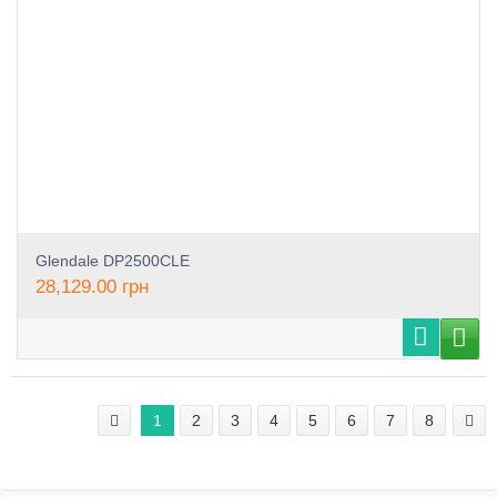
Glendale DP2500CLE
28,129.00
грн
1
2
3
4
5
6
7
8