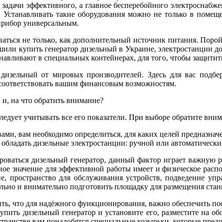
задачи эффективного, а главное бесперебойного электроснабжен
. Устанавливать такие оборудования можно не только в помеще
прибор универсальным.
оваться не только, как дополнительный источник питания. Поро
шили купить генератор дизельный в Украине, электростанции д
анавливают в специальных контейнерах, для того, чтобы защитит
 дизельный от мировых производителей. Здесь для вас подбер
 соответствовать вашим финансовым возможностям.
 и, на что обратить внимание?
ледует учитывать все его показатели. При выборе обратите вни
ами, вам необходимо определиться, для каких целей предназнач
бладать дизельные электростанции: ручной или автоматический з
ироваться дизельный генератор, данный фактор играет важную 
е значение для эффективной работы имеет и физическое распол
ние, пространство для обслуживания устройств, подведение у
тельно и внимательно подготовить площадку для размещения стан
ить, что для надёжного функционирования, важно обеспечить пос
 купить дизельный генератор и установите его, разместите на 
странстве вам понадобятся специальные козырьки, которые предо