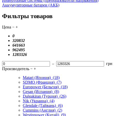
Инверторные системы (преобразователи напряжения)
Аккумуляторные батареи (АКБ)
Фильтры товаров
Цена
−
+
0
320832
641663
962495
1283326
–
грн
Производитель
−
+
Matari (Япония)
(18)
SDMO (Франция)
(7)
Europower (Бельгия)
(18)
Gesan (Испания)
(8)
Dalgakiran (Турция)
(26)
Nik (Украина)
(4)
Glendale (Тайвань)
(6)
Cummins (Англия)
(2)
Westinpower (Китай)
(9)