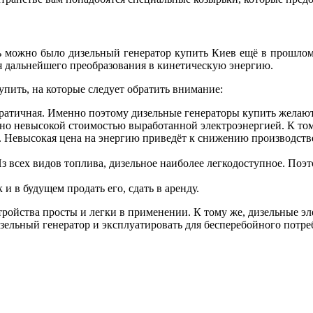
ь можно было дизельный генератор купить Киев ещё в прошлом
я дальнейшего преобразования в кинетическую энергию.
упить, на которые следует обратить внимание:
ократичная. Именно поэтому дизельные генераторы купить жела
ано невысокой стоимостью выработанной электроэнергией. К тому
. Невысокая цена на энергию приведёт к снижению производстве
з всех видов топлива, дизельное наиболее легкодоступное. Поэт
 и в будущем продать его, сдать в аренду.
устройства просты и легки в применении. К тому же, дизельные э
зельный генератор и эксплуатировать для бесперебойного потре