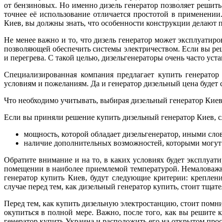
от бензиновых. Но именно дизель генератор позволяет решить 
точнее её использование отличается простотой в применении
Киев, вы должны знать, что особенности конструкции делают 
Не менее важно и то, что дизель генератор может эксплуатир
позволяющей обеспечить системы электричеством. Если вы ре
и перегрева. С такой целью, дизельгенераторы очень часто уст
Специализированная компания предлагает купить генератор
условиям и пожеланиям. Да и генератор дизельный цена будет
Что необходимо учитывать, выбирая дизельный генератор Киев
Если вы приняли решение купить дизельный генератор Киев, с
мощность, которой обладает дизельгенератор, иными слов
наличие дополнительных возможностей, которыми могут о
Обратите внимание и на то, в каких условиях будет эксплуат
помещении в наиболее приемлемой температурой. Немаловажно
генератор купить Киев, будут следующие критерии: крепле
случае перед тем, как дизельный генератор купить, стоит тща
Перед тем, как купить дизельную электростанцию, стоит помн
окупиться в полной мере. Важно, после того, как вы решите
генератор купить Украина и расположить его на открытом про