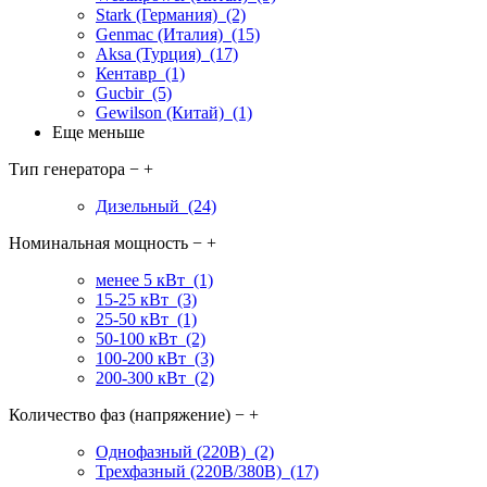
Stark (Германия)
(2)
Genmac (Италия)
(15)
Aksa (Турция)
(17)
Кентавр
(1)
Gucbir
(5)
Gewilson (Китай)
(1)
Еще
меньше
Тип генератора
−
+
Дизельный
(24)
Номинальная мощность
−
+
менее 5 кВт
(1)
15-25 кВт
(3)
25-50 кВт
(1)
50-100 кВт
(2)
100-200 кВт
(3)
200-300 кВт
(2)
Количество фаз (напряжение)
−
+
Однофазный (220В)
(2)
Трехфазный (220В/380В)
(17)