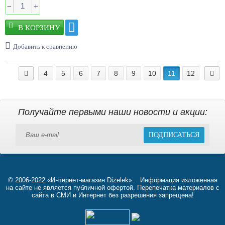
−
+
Добавить к сравнению
4
5
6
7
8
9
10
11
12
Получайте первыми наши новости и акции:
ПОДПИСАТЬСЯ
© 2006-2022 «Интернет-магазин Dizelek». Информация изложенная
на сайте не является публичной офертой. Перепечатка материалов с
сайта в СМИ и Интернет без разрешения запрещена!