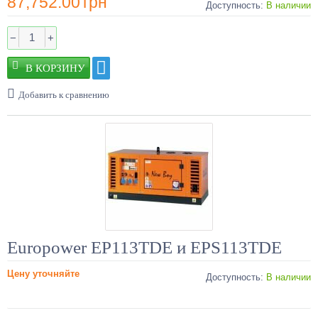
87,752.00
грн
так и в будущем продать его, сдать в аренду.
Доступность:
В наличии
Так что, кроме такого плюса, как дизельный генератор цена,
устройства просты и легки в применении. К тому же, дизельные
−
+
электростанции используются в самых разных целях. Поэтому,
вы принимаете абсолютно верное решение, если решите купить
дизельный генератор и эксплуатировать для бесперебойного
потребления электроэнергии.
Добавить к сравнению
Europower EP113TDE и EPS113TDE
Цену уточняйте
Доступность:
В наличии