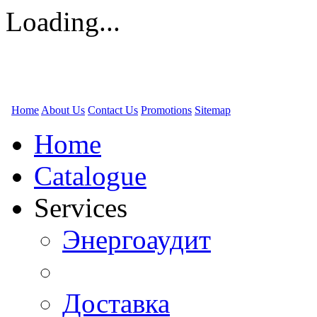
Loading...
Home
About Us
Contact Us
Promotions
Sitemap
Home
Catalogue
Services
Энергоаудит
Доставка