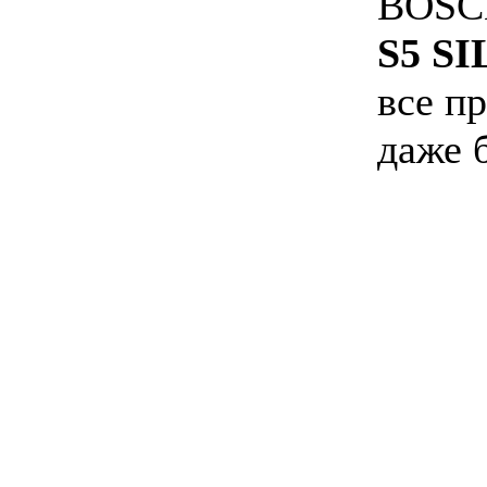
BOSCH
S5 SI
все п
даже 