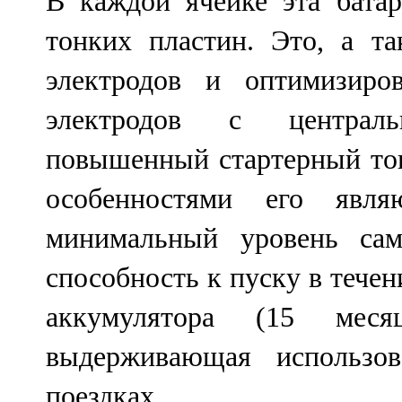
В каждой ячейке эта батар
тонких пластин. Это, а та
электродов и оптимизиро
электродов с централь
повышенный стартерный то
особенностями его явля
минимальный уровень само
способность к пуску в тече
аккумулятора (15 меся
выдерживающая использо
поездках.