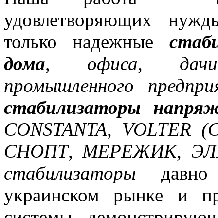
удовлетворяющих нужд
только надежные
стаб
дома
,
офиса
,
дачи
промышленного предпри
стабилизаторы напряж
CONSTANTA
,
VOLTER (
СНОПТ
,
МЕРЕЖИК
,
ЭЛ
стабилизаторы
давно з
украинском рынке и п
системы, демонстрирую