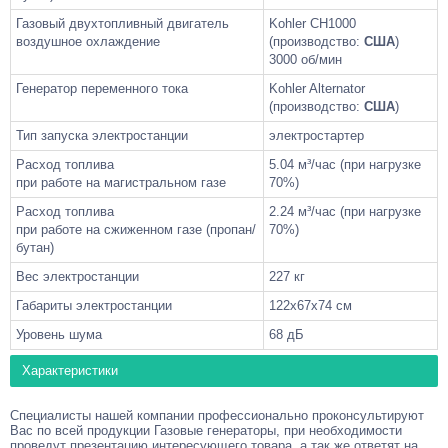
Газовый двухтопливный двигатель
Kohler CH1000
воздушное охлаждение
(производство:
США
)
3000 об/мин
Генератор переменного тока
Kohler Alternator
(производство:
США
)
Тип запуска электростанции
электростартер
Расход топлива
5.04 м³/час (при нагрузке
при работе на магистральном газе
70%)
Расход топлива
2.24 м³/час (при нагрузке
при работе на сжиженном газе (пропан/
70%)
бутан)
Вес электростанции
227 кг
Габариты электростанции
122x67x74 см
Уровень шума
68 дБ
Характеристики
Специалисты нашей компании профессионально проконсультируют
Вас по всей продукции
Газовые генераторы
, при необходимости
проведут презентацию интересующего товара, а так же ответят на