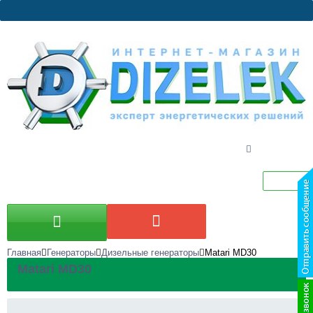
Главная
Генераторы
Дизельные генераторы
Matari MD30
Matari MD30