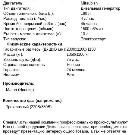
Двигатель:
Mitsubishi
Тип двигателя:
Дизельный генератор
Объем топливного бака (л):
180 л
Расход топлива (л/час):
4 л/час
Время беспрерывной работы (час):
45 часов
Частота вращения (об/мин):
1500 об/мин
Ёмкость масла в двигателе (л):
10 л
Тип запуска:
Электростарт
Физические характеристики
Габаритные размеры (ДхШхВ мм):
2300x1100x1150
Масса (кг):
1050/1100 кг
Уровень шума (дБа):
75 дБа
Страна производитель:
Япония
Гарантия:
24 месяца
Наличие:
Есть
Производитель:
Matari (Япония)
Количество фаз (напряжение):
Трехфазный (220В/380В)
Специалисты нашей компании профессионально проконсультируют
Вас по всей продукции
Дизельные генераторы
, при необходимости
проведут презентацию интересующего товара, а так же ответят на