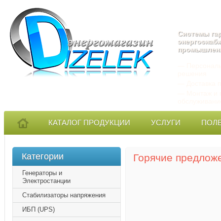
Системы га
энергоснаб
промышлен
— Персональ
решения
— Доставка п
— Монтаж и 
обслуживани
КАТАЛОГ ПРОДУКЦИИ
УСЛУГИ
ПОЛ
Категории
Горячие предлож
Генераторы и
Электростанции
Стабилизаторы напряжения
ИБП (UPS)