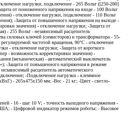
тключение нагрузки, подключение - 265 Вольт ([250-280]
Защита от пониженного напряжения на входе - 100 Вольт
чения) - отключение нагрузки, подключение - 110 Вольт
чения); -Защита от повышенного напряжения на выходе -
тировки значения) - отключение нагрузки; -Защита от
я) - 255 Вольт - независимый расцепитель
ева силовых ключей (симисторов) и трансформатора - 55-
 регулируемой частотой вращения, 90°C - отключение
узки - отключение нагрузки; -Защита от короткого
пер - возможность корректировки значения) -
кания (механическая) - автоматический выключатель
s»); -Защита от повышенного напряжения в режиме
 - независимый расцепитель автоматического
одключение; -Подключение нагрузки - клеммное
Г) - 265x475x150 мм; -Вес - 21 кг; -Цвет - светло-
ей - 16 - шаг 10 V; - точность выходного напряжения -
США; - Цифровой индикатор режимов роботы; - Высокое