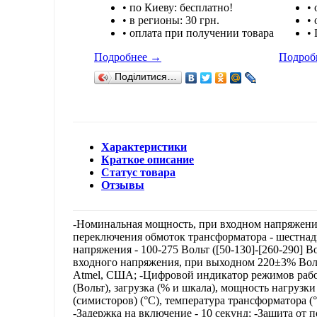
• по Киеву: бесплатно!
•
• в регионы: 30 грн.
• 
• оплата при получении товара
•
Подробнее
→
Подроб
Поділитися…
Характеристики
Краткое описание
Статус товара
Отзывы
-Номинальная мощность, при входном напряжении
переключения обмоток трансформатора - шестнадц
напряжения - 100-275 Вольт ([50-130]-[260-290] 
входного напряжения, при выходном 220±3% Воль
Atmel, США; -Цифровой индикатор режимов работ
(Вольт), загрузка (% и шкала), мощность нагрузк
(симисторов) (°C), температура трансформатора (°
-Задержка на включение - 10 секунд; -Защита от 