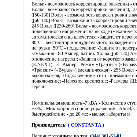
Вольт - возможность корректировки значения) - о
Вольт - возможность корректировки значения); -
([50-130] Вольт - возможность корректировки зна
([60-140] Вольт - возможность корректировки зна
245 Вольт ([230-260] Вольт - возможность коррек
повышенного напряжения на выходе (механическа
автоматического выключателя; -Защита от перегр
80°C - вентилятор принудительного охлаждения с
нагрузки, 50°C - подключение; -Защита от перегр
замыкания - 80 Ампер, датчик Холла ([60-120] Ам
отключение нагрузки; -Защита от короткого замы
(E.NEXT) - 31 Ампер; -Режим «Транзит» («Bypas
«Транзит» («Bypass») (механическая) - 255 Вольт
выключателя; -Подключение к сети - клеммное п
подключение; -Навесное крепление; -Размеры (ШxВx
серый;
Номинальная мощность -7 кВА - Количество ступен
±3%; - Микропроцессорное управление - Atmel, 
быстродействие - до 20 мс; - малые габариты и
Производитель:
( CONSTANTA )
Наличие:
уточните по тел.
(044) 361-61-01