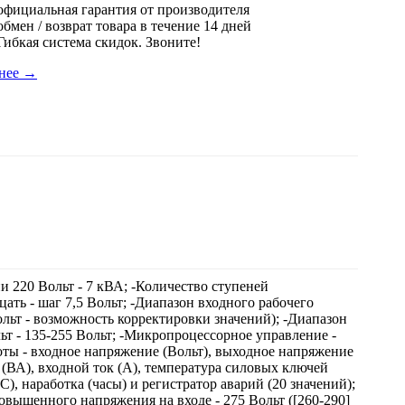
 официальная гарантия от производителя
обмен / возврат товара в течение 14 дней
 Гибкая система скидок. Звоните!
нее
→
 220 Вольт - 7 кВА; -Количество ступеней
ать - шаг 7,5 Вольт; -Диапазон входного рабочего
Вольт - возможность корректировки значений); -Диапазон
т - 135-255 Вольт; -Микропроцессорное управление -
ы - входное напряжение (Вольт), выходное напряжение
и (ВА), входной ток (А), температура силовых ключей
C), наработка (часы) и регистратор аварий (20 значений);
повышенного напряжения на входе - 275 Вольт ([260-290]