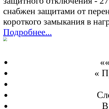
защитного отключения - 279
снабжен защитами от перен
короткого замыкания в наг
Подробнее...
««
« 
Сл
В