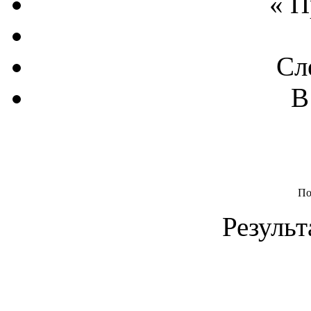
« 
Сл
В
По
Результ