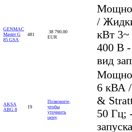
Мощнос
/ Жидки
GENMAC
кВт 3~ 
38 790.00
Master G
481
EUR
85 GSA
400 В -
вид зап
Мощнос
6 кВА /
& Strat
Позвоните,
AKSA
19
чтобы
ABG 8
50 Гц; 
уточнить
цену
запуска