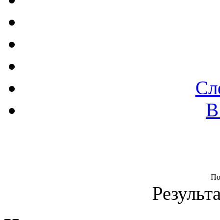
Сл
В
По
Результа