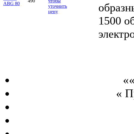
490
чтобы
ABG 80
образны
уточнить
цену
1500 об
электр
««
« 