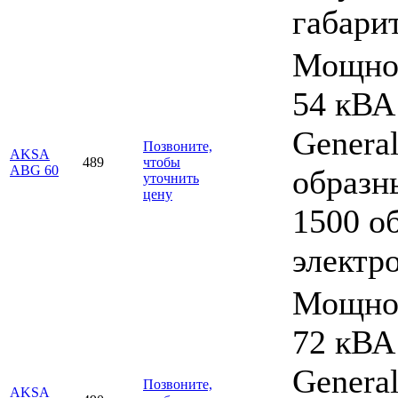
габари
Мощнос
54 кВА
Genera
Позвоните,
AKSA
489
чтобы
ABG 60
образны
уточнить
цену
1500 об
электр
Мощнос
72 кВА
Genera
Позвоните,
AKSA