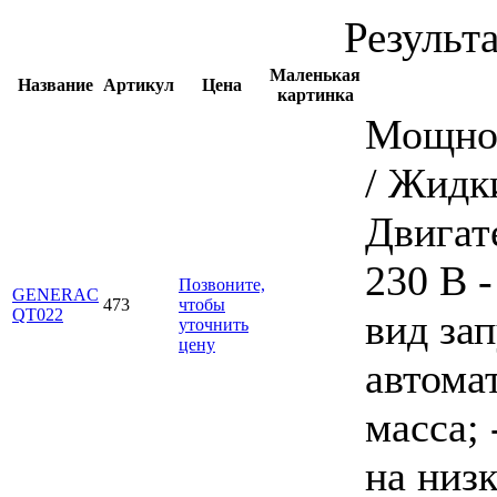
Результа
Маленькая
Название
Артикул
Цена
картинка
Мощнос
/ Жидки
Двигат
230 В -
Позвоните,
GENERAC
473
чтобы
QT022
вид зап
уточнить
цену
автома
масса; 
на низк