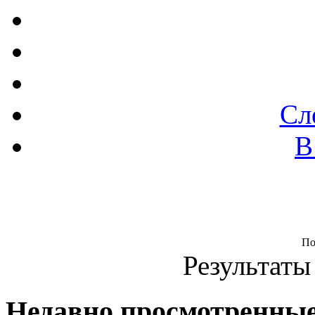
Сл
В
По
Результаты 
Недавно просмотренны