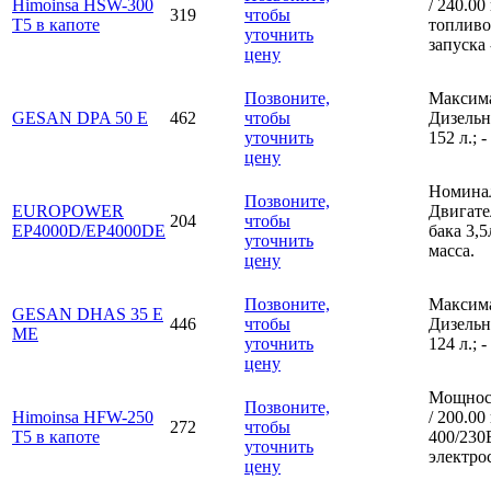
Himoinsa HSW-300
/ 240.0
319
чтобы
T5 в капоте
топливо;
уточнить
запуска 
цену
Позвоните,
Максима
GESAN DPA 50 E
462
чтобы
Дизельно
уточнить
152 л.; 
цену
Номинал
Позвоните,
EUROPOWER
Двигате
204
чтобы
EP4000D/EP4000DE
бака 3,5
уточнить
масса.
цену
Позвоните,
Максима
GESAN DHAS 35 E
446
чтобы
Дизельно
ME
уточнить
124 л.; 
цену
Мощност
Позвоните,
Himoinsa HFW-250
/ 200.0
272
чтобы
T5 в капоте
400/230В
уточнить
электро
цену