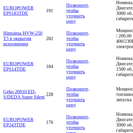
Номинал
Позвоните,
EUROPOWER
Двигате
191
чтобы
EPS183TDE
3000 об.
уточнить
габарит
цену
Мощност
Himoinsa HVW-250
Позвоните,
/ 200.00
T5 в окрытом
282
чтобы
400/230В
исполнении
уточнить
электро
цену
Номинал
Позвоните,
EUROPOWER
Двигате
184
чтобы
EPS14TDE
1500 об.
уточнить
габарит
цену
Позвоните,
Мощност
Geko 20010 ED-
228
чтобы
топливо;
S/DEDA Super Silent
уточнить
запуска 
цену
Номинал
Позвоните,
EUROPOWER
Двигате
176
чтобы
EP243TDE
3000 об.
уточнить
габарит
цену