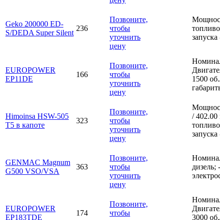
Позвоните,
Мощност
Geko 200000 ED-
236
чтобы
топливо;
S/DEDA Super Silent
уточнить
запуска 
цену
Номинал
Позвоните,
EUROPOWER
Двигате
166
чтобы
EP11DE
1500 об.
уточнить
габарит
цену
Мощност
Позвоните,
Himoinsa HSW-505
/ 402.0
323
чтобы
T5 в капоте
топливо;
уточнить
запуска 
цену
Позвоните,
Номинал
GENMAC Magnum
363
чтобы
дизель; 
G500 VSO/VSA
уточнить
электрос
цену
Номинал
Позвоните,
EUROPOWER
Двигате
174
чтобы
EP183TDE
3000 об.