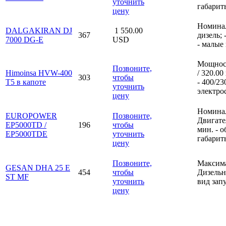
уточнить
габарит
цену
Номинал
DALGAKIRAN DJ
1 550.00
367
дизель; 
7000 DG-E
USD
- малые
Мощност
Позвоните,
Himoinsa HVW-400
/ 320.0
303
чтобы
T5 в капоте
- 400/23
уточнить
электро
цену
Номинал
EUROPOWER
Позвоните,
Двигате
EP5000TD /
196
чтобы
мин. - о
EP5000TDE
уточнить
габарит
цену
Позвоните,
Максима
GESAN DHA 25 E
454
чтобы
Дизельно
ST MF
уточнить
вид запу
цену