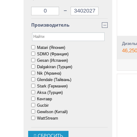
дизель
соответ
–
Что нео
Если вы
Производитель
−
следующ
мощн
данн
нали
Matari (Япония)
46,250
нали
SDMO (Франция)
Обратит
Gesan (Испания)
выборе 
эффекти
Dalgakiran (Турция)
будут с
Nik (Украина)
располо
Glendale (Тайвань)
размеще
Stark (Германия)
Диз
Aksa (Турция)
Кентавр
Gucbir
Перед т
приток 
Gewilson (Китай)
генерат
WattStream
располо
Диз
СБРОСИТЬ