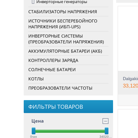
Инверторные генераторы
электро
дизельн
СТАБИЛИЗАТОРЫ НАПРЯЖЕНИЯ
Ди
ИСТОЧНИКИ БЕСПЕРЕБОЙНОГО
НАПРЯЖЕНИЯ (ИБП-UPS)
ра
ИНВЕРТОРНЫЕ СИСТЕМЫ
(ПРЕОБРАЗОВАТЕЛИ НАПРЯЖЕНИЯ)
Совреме
АККУМУЛЯТОРНЫЕ БАТАРЕИ (АКБ)
немалог
полноце
КОНТРОЛЛЕРЫ ЗАРЯДА
важно о
Если го
СОЛНЕЧНЫЕ БАТАРЕИ
устройс
эффекти
КОТЛЫ
Dalgak
использ
33,120
воздухе
ПРЕОБРАЗОВАТЕЛИ ЧАСТОТЫ
Диз
ФИЛЬТРЫ ТОВАРОВ
Не мене
генерат
Цена
−
генерат
целью, 
Наша сп
0грн
3402027грн