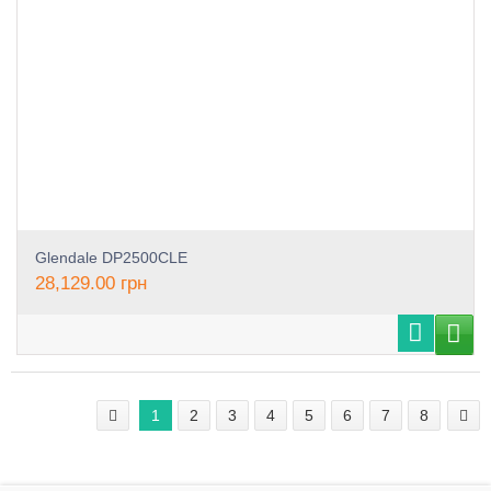
Glendale DP2500CLE
28,129.00
грн
1
2
3
4
5
6
7
8