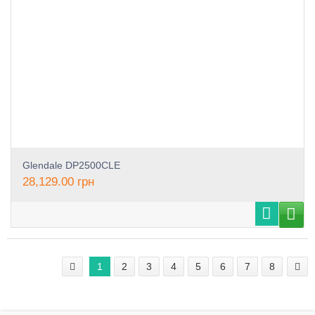
Glendale DP2500CLE
28,129.00
грн
1
2
3
4
5
6
7
8