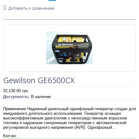
Так что, кроме такого плюса, как дизельный генератор цена,
Добавить к сравнению
устройства просты и легки в применении. К тому же, дизельные
электростанции используются в самых разных целях. Поэтому,
вы принимаете абсолютно верное решение, если решите купить
дизельный генератор и эксплуатировать для бесперебойного
потребления электроэнергии.
Gewilson GE6500CX
32,130.00
грн
Доступность:
В наличии
Применение Надежный дизельный однофазный генератор создан для
ежедневного длительного использования. Генератор оснащен
высокоэффективным двигателем c непосредственным впрыском
топлива и надежным синхронным генератором с автоматической
регулировкой выходного напряжения (AVR). Однофазный...
Кол-во: