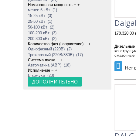
Номинальная мощность
−
+
Перед те
менее 5 кВт
(1)
приток в
15-25 кВт
(3)
генерато
Dalga
располож
25-50 кВт
(1)
Дизель
50-100 кВт
(2)
100-200 кВт
(3)
178,320.00
Сегодня 
200-300 кВт
(2)
сто лет
Количество фаз (напряжение)
−
+
Дизельные 
преобраз
Однофазный (220В)
(2)
конструкци
Трехфазный (220В/380В)
(17)
Основные
смазочные 
Система пуска
−
+
Первое -
Автоматика (АВР)
(18)
видов пр
Нет 
Исполнение
−
+
выработа
В кожухе
(23)
практиче
генерато
ДОПОЛНИТЕЛЬНО
Второе -
дизельны
Третье –
Так что
электрос
генерато
DALGA