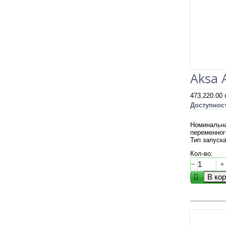
Aksa 
473,220.00
Доступнос
Номинальна
переменног
Тип запуска
Кол-во:
−
+