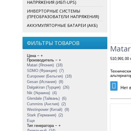
НАПРЯЖЕНИЯ (ИБП-UPS)
Если гов
устройс
ИНВЕРТОРНЫЕ СИСТЕМЫ
эффектив
(ПРЕОБРАЗОВАТЕЛИ НАПРЯЖЕНИЯ)
использо
воздухе.
АККУМУЛЯТОРНЫЕ БАТАРЕИ (АКБ)
Не менее
генерато
дизельны
ФИЛЬТРЫ ТОВАРОВ
дизельге
Matar
Специали
генерато
Цена
−
+
510,991.00
финансо
Производитель
−
+
Matari (Япония)
(18)
Что необ
SDMO (Франция)
(7)
Технически
Если вы 
альтернато
Europower (Бельгия)
(18)
следующ
Gesan (Испания)
(8)
мощность
Dalgakiran (Турция)
(26)
Нет 
устройст
Nik (Украина)
(4)
наличие 
Glendale (Тайвань)
(6)
контроля
Cummins (Англия)
(2)
Обратите
Westinpower (Китай)
(9)
выборе 
Stark (Германия)
(2)
эффектив
Еще
будут сл
располож
Тип генератора
−
+
размещен
Дизельный
(24)