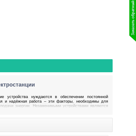
ектростанции
гие устройства нуждаются в обеспечении постоянной
ная и надёжная работа – эти факторы, необходимы для
а подачи энергии. Незаменимыми устройствами являются
ки предприятий в надлежащем состоянии на протяжении
а отдельных узлах конструкций, которые не способны
ельный генератор в Украине вовсе несложно, здесь важно