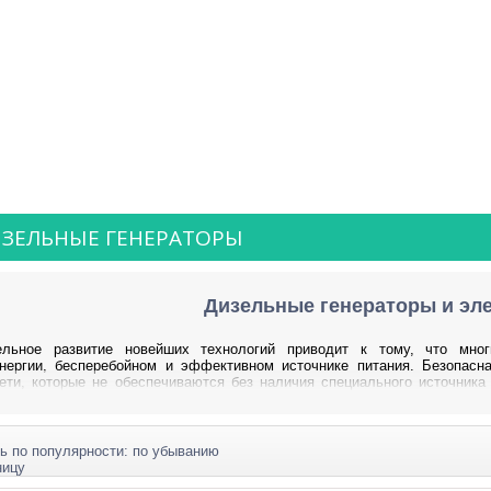
ЗЕЛЬНЫЕ ГЕНЕРАТОРЫ
Дизельные генераторы и эл
ельное развитие новейших технологий приводит к тому, что мно
энергии, бесперебойном и эффективном источнике питания. Безопас
ети, которые не обеспечиваются без наличия специального источник
е генераторы, предоставляющие массу возможностей.
нные дизель генераторы позволяют поддерживать определённые участ
о количества времени. Особенно необходимы такие оборудования н
ь по популярности: по убыванию
но работать без бесперебойной подачи электроэнергии. Да и купить диз
ницу
ся в специализированную компанию.