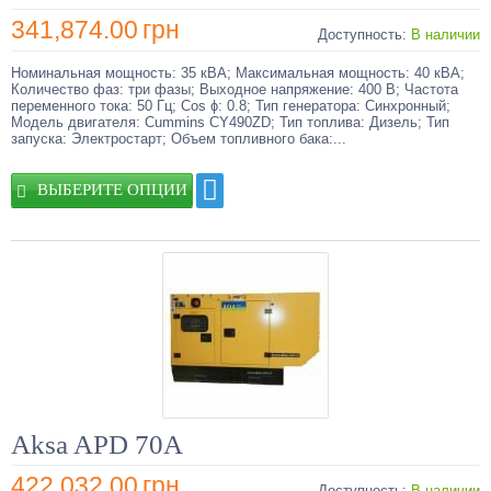
следует учитывать все его показатели. При выборе обратите
341,874.00
грн
внимание на следующие факторы:
Доступность:
В наличии
мощность, которой обладает дизельгенератор, иными
словами, вам необходимо определиться, для каких целей
Номинальная мощность: 35 кВА; Максимальная мощность: 40 кВА;
предназначено данное устройство;
Количество фаз: три фазы; Выходное напряжение: 400 В; Частота
наличие дополнительных возможностей, которыми могут
переменного тока: 50 Гц; Cos ɸ: 0.8; Тип генератора: Синхронный;
обладать дизельные электростанции: ручной или
Модель двигателя: Cummins CY490ZD; Тип топлива: Дизель; Тип
автоматический запуск, наличие контроля за уровнем
запуска: Электростарт; Объем топливного бака:...
масла и так далее.
Обратите внимание и на то, в каких условиях будет
ВЫБЕРИТЕ ОПЦИИ
эксплуатироваться дизельный генератор, данный фактор играет
важную роль при выборе оборудования. Лучше всего
расположить его в помещении в наиболее приемлемой
температурой. Немаловажное значение для эффективной
работы имеет и физическое расположение на площадке. В
данном случае, если вы хотите дизель генератор купить Киев,
будут следующие критерии: крепление, пространство для
обслуживания устройств, подведение управляющих и силовых
коммуникаций, расположение. В любом случае перед тем, как
дизельный генератор купить, стоит тщательно и внимательно
подготовить площадку для размещения станции.
Перед тем, как купить дизельную электростанцию, стоит
помнить, что для надёжного функционирования, важно
обеспечить постоянный приток воздуха. Тогда дизельная
Aksa APD 70A
электростанция цена окупиться в полной мере. Важно, после
того, как вы решите купить дизельный генератор и установите
его, разместите на оборудование воздушные фильтры. А если
422,032.00
грн
вы решили дизельный генератор купить Украина и расположить
Доступность:
В наличии