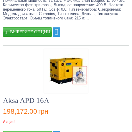
Номинальная мощность: 72 кВА; Максимальная мощность: 90 кВА;
так и в будущем продать его, сдать в аренду.
Количество фаз: три фазы; Выходное напряжение: 400 В; Частота
Так что, кроме такого плюса, как дизельный генератор цена,
переменного тока: 50 Гц; Cos ɸ: 0.8; Тип генератора: Синхронный;
устройства просты и легки в применении. К тому же, дизельные
Модель двигателя: Cummins; Тип топлива: Дизель; Тип запуска:
электростанции используются в самых разных целях. Поэтому,
Электростарт; Объем топливного бака: 215 л;...
вы принимаете абсолютно верное решение, если решите купить
дизельный генератор и эксплуатировать для бесперебойного
потребления электроэнергии.
ВЫБЕРИТЕ ОПЦИИ
Aksa APD 16A
198,172.00
грн
Акция!