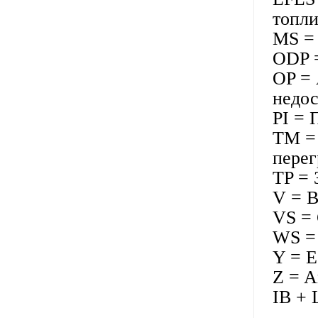
топл
MS = 
ODP =
OP = 
недос
PI = 
TM = 
перег
TP = 
V = 
VS = 
WS =
Y = E
Z = A
IB + 