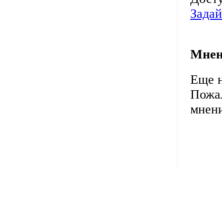
Задай
Мнен
Еще н
Пожал
мнени