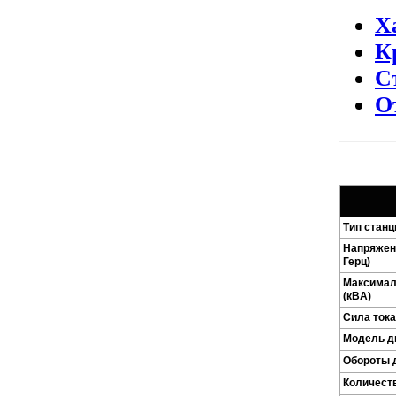
Х
К
С
О
Тип станц
Напряжени
Герц)
Максимал
(кВA)
Сила тока
Модель д
Обороты д
Количест