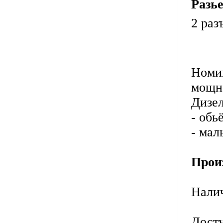
Разь
2 раз
Номи
мощно
Дизел
- обь
- мал
Прои
Нали
Досту