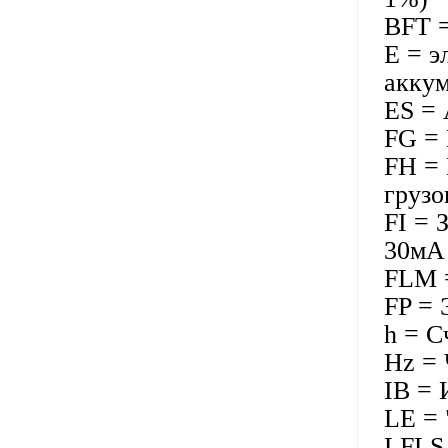
BFT 
E = э
аккум
ES = 
FG = 
FH = 
груз
FI = 
30м
FLM =
FP = 
h = С
Hz =
IB =
LE = 
LFLS 