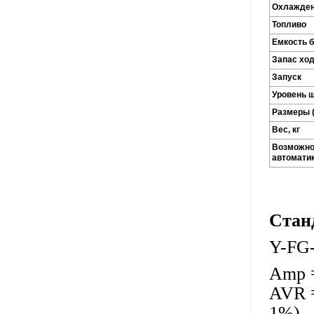
Охлажде
Топливо
Емкость б
Запас ход
Запуск
Уровень ш
Размеры 
Вес, кг
Возможно
автомати
Стан
Y-FG
Amp 
AVR =
1%)